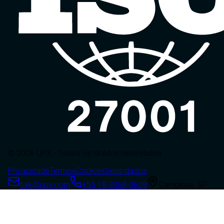
© 2026 UPX - Todos os direitos reservados.
Privacidade
Termos
Cookies
Seus dados
talk@upx.com
+55 19 3368-0609
Campinas, SP