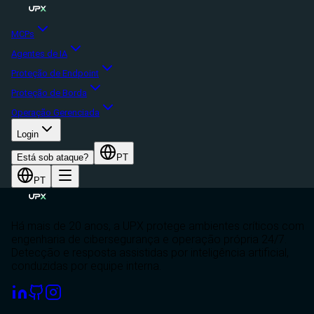
MCPs
Agentes de IA
Proteção de Endpoint
Proteção de Borda
Operação Gerenciada
Login
Está sob ataque?
PT
PT
Há mais de 20 anos, a UPX protege ambientes críticos com
engenharia de cibersegurança e operação própria 24/7.
Detecção e resposta assistidas por inteligência artificial,
conduzidas por equipe interna.