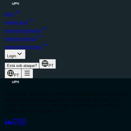
MCPs
Agentes de IA
Proteção de Endpoint
Proteção de Borda
Operação Gerenciada
Login
Está sob ataque?
PT
PT
Há mais de 20 anos, a UPX protege ambientes críticos com
engenharia de cibersegurança e operação própria 24/7.
Detecção e resposta assistidas por inteligência artificial,
conduzidas por equipe interna.