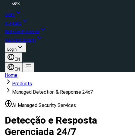
MCPs
AI Agents
Endpoint Protection
Managed Security
Login
EN
EN
Home
Products
Managed Detection & Response 24x7
AI Managed Security Services
Detecção e Resposta
Gerenciada 24/7