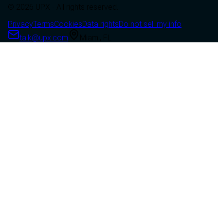
© 2026 UPX - All rights reserved.
Privacy
Terms
Cookies
Data rights
Do not sell my info
talk@upx.com
Miami, FL