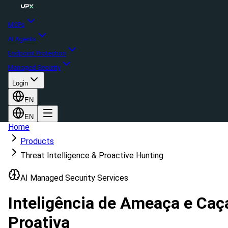
MCPs
AI Agents
Endpoint Protection
Managed Security
Login
EN
EN
Home
Products
Threat Intelligence & Proactive Hunting
AI Managed Security Services
Inteligência de Ameaça e Caç
Proativa