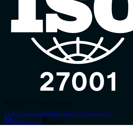
© 2026 UPX - All rights reserved.
Privacy
Terms
Cookies
Data rights
Do not sell my info
talk@upx.com
Miami, FL