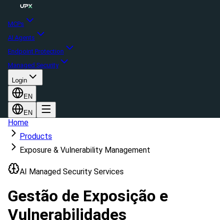
MCPs
AI Agents
Endpoint Protection
Managed Security
Login
EN
EN
Home
Products
Exposure & Vulnerability Management
AI Managed Security Services
Gestão de Exposição e
Vulnerabilidades