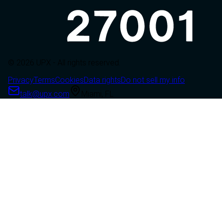
© 2026 UPX - All rights reserved.
Privacy
Terms
Cookies
Data rights
Do not sell my info
talk@upx.com
Miami, FL